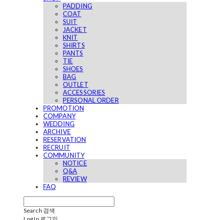
PADDING
COAT
SUIT
JACKET
KNIT
SHIRTS
PANTS
TIE
SHOES
BAG
OUTLET
ACCESSORIES
PERSONAL ORDER
PROMOTION
COMPANY
WEDDING
ARCHIVE
RESERVATION
RECRUIT
COMMUNITY
NOTICE
Q&A
REVIEW
FAQ
Search
검색
Log In
로그인