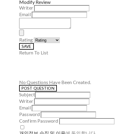
Modify Review
Writer
Email
Rating
SAVE
Return To List
No Questions Have Been Created.
POST QUESTION
Subject
Writer
Email
Password
Confirm Password
개인정보 수집 및 이용
에 동의합니다.