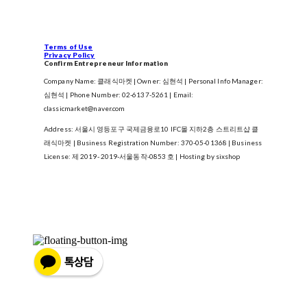
Terms of Use
Privacy Policy
Confirm Entrepreneur Information
Company Name: 클래식마켓 | Owner: 심현석 | Personal Info Manager:
심현석 | Phone Number: 02-6137-5261 | Email:
classicmarket@naver.com
Address: 서울시 영등포구 국제금융로10 IFC몰 지하2층 스트리트샵 클
래식마켓 | Business Registration Number:
370-05-01368
| Business
License:
제 2019- 2019-서울동작-0853 호
| Hosting by sixshop