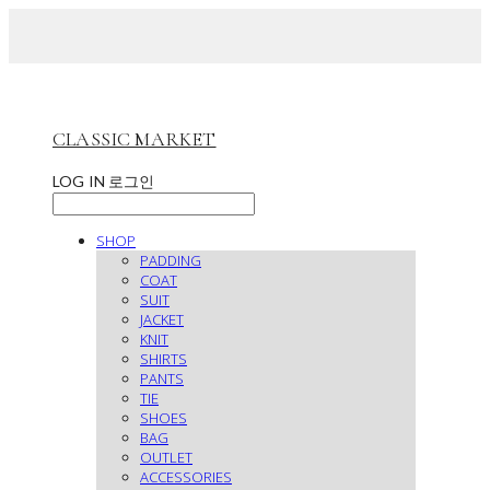
CLASSIC MARKET
LOG IN
로그인
SHOP
PADDING
COAT
SUIT
JACKET
KNIT
SHIRTS
PANTS
TIE
SHOES
BAG
OUTLET
ACCESSORIES