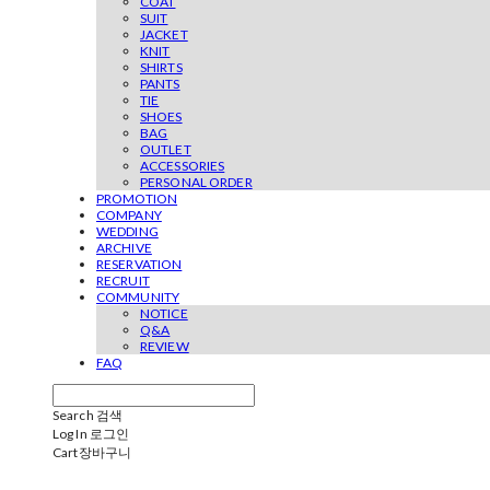
COAT
SUIT
JACKET
KNIT
SHIRTS
PANTS
TIE
SHOES
BAG
OUTLET
ACCESSORIES
PERSONAL ORDER
PROMOTION
COMPANY
WEDDING
ARCHIVE
RESERVATION
RECRUIT
COMMUNITY
NOTICE
Q&A
REVIEW
FAQ
Search
검색
Log In
로그인
Cart
장바구니