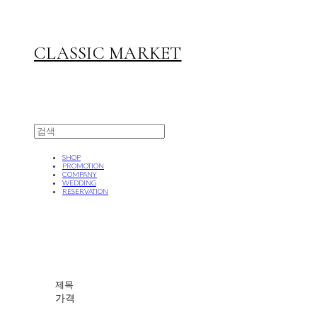
CLASSIC MARKET
SHOP
PROMOTION
COMPANY
WEDDING
RESERVATION
제목
가격