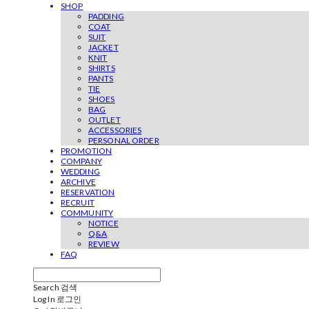
SHOP
PADDING
COAT
SUIT
JACKET
KNIT
SHIRTS
PANTS
TIE
SHOES
BAG
OUTLET
ACCESSORIES
PERSONAL ORDER
PROMOTION
COMPANY
WEDDING
ARCHIVE
RESERVATION
RECRUIT
COMMUNITY
NOTICE
Q&A
REVIEW
FAQ
Search
검색
Log In
로그인