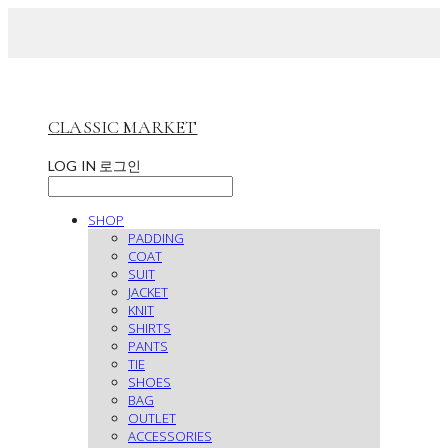
CLASSIC MARKET
LOG IN
로그인
SHOP
PADDING
COAT
SUIT
JACKET
KNIT
SHIRTS
PANTS
TIE
SHOES
BAG
OUTLET
ACCESSORIES