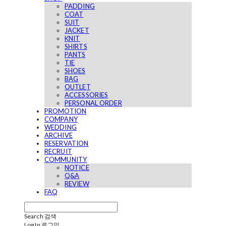
PADDING
COAT
SUIT
JACKET
KNIT
SHIRTS
PANTS
TIE
SHOES
BAG
OUTLET
ACCESSORIES
PERSONAL ORDER
PROMOTION
COMPANY
WEDDING
ARCHIVE
RESERVATION
RECRUIT
COMMUNITY
NOTICE
Q&A
REVIEW
FAQ
Search
검색
Log In
로그인