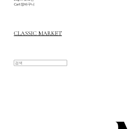
Cart
장바구니
CLASSIC MARKET