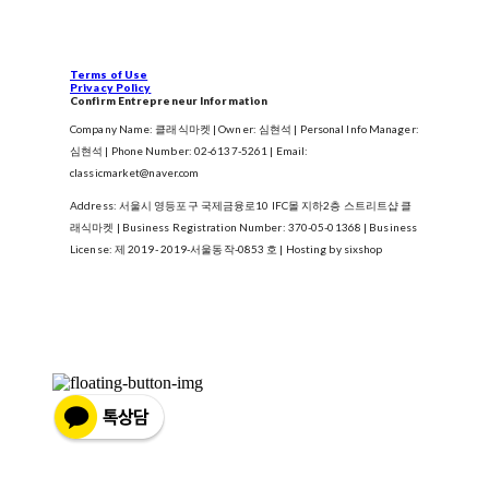
Terms of Use
Privacy Policy
Confirm Entrepreneur Information
Company Name: 클래식마켓 | Owner: 심현석 | Personal Info Manager:
심현석 | Phone Number: 02-6137-5261 | Email:
classicmarket@naver.com
Address: 서울시 영등포구 국제금융로10 IFC몰 지하2층 스트리트샵 클
래식마켓 | Business Registration Number:
370-05-01368
| Business
License:
제 2019- 2019-서울동작-0853 호
| Hosting by sixshop