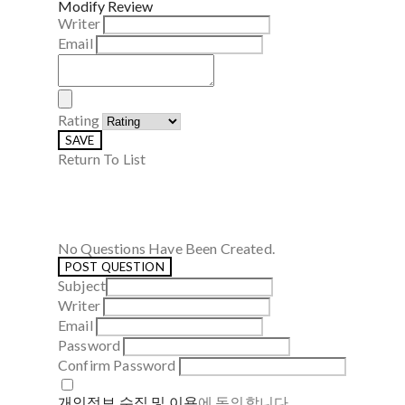
Modify Review
Writer
Email
Rating
SAVE
Return To List
No Questions Have Been Created.
POST QUESTION
Subject
Writer
Email
Password
Confirm Password
개인정보 수집 및 이용
에 동의합니다.