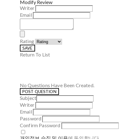
Modify Review
Writer
Email
Rating
SAVE
Return To List
No Questions Have Been Created.
POST QUESTION
Subject
Writer
Email
Password
Confirm Password
개인정보 수집 및 이용
에 동의합니다.