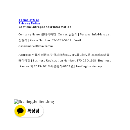
Terms of Use
Privacy Policy
Confirm Entrepreneur Information
Company Name: 클래식마켓 | Owner: 심현석 | Personal Info Manager:
심현석 | Phone Number: 02-6137-5261 | Email:
classicmarket@naver.com
Address: 서울시 영등포구 국제금융로10 IFC몰 지하2층 스트리트샵 클
래식마켓 | Business Registration Number:
370-05-01368
| Business
License:
제 2019- 2019-서울동작-0853 호
| Hosting by sixshop