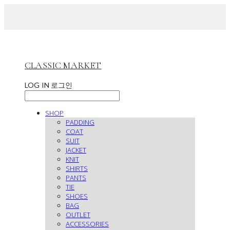
CLASSIC MARKET
LOG IN
로그인
SHOP
PADDING
COAT
SUIT
JACKET
KNIT
SHIRTS
PANTS
TIE
SHOES
BAG
OUTLET
ACCESSORIES