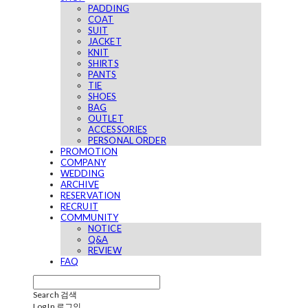
PADDING
COAT
SUIT
JACKET
KNIT
SHIRTS
PANTS
TIE
SHOES
BAG
OUTLET
ACCESSORIES
PERSONAL ORDER
PROMOTION
COMPANY
WEDDING
ARCHIVE
RESERVATION
RECRUIT
COMMUNITY
NOTICE
Q&A
REVIEW
FAQ
Search
검색
Log In
로그인