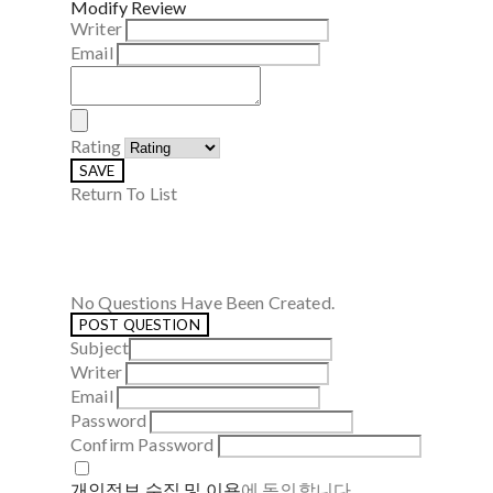
Modify Review
Writer
Email
Rating
SAVE
Return To List
No Questions Have Been Created.
POST QUESTION
Subject
Writer
Email
Password
Confirm Password
개인정보 수집 및 이용
에 동의합니다.