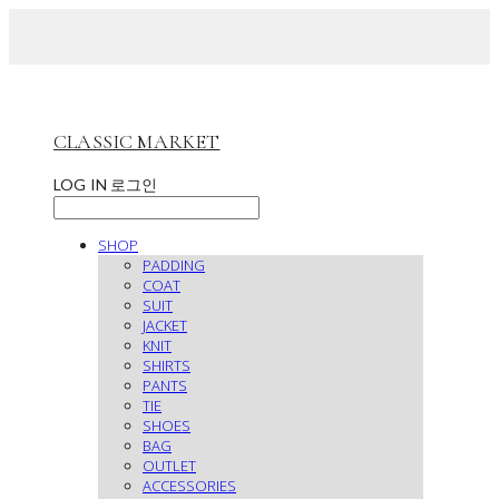
CLASSIC MARKET
LOG IN
로그인
SHOP
PADDING
COAT
SUIT
JACKET
KNIT
SHIRTS
PANTS
TIE
SHOES
BAG
OUTLET
ACCESSORIES