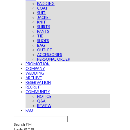
PADDING
COAT
SUIT
JACKET
KNIT
SHIRTS
PANTS
TIE
SHOES
BAG
OUTLET
ACCESSORIES
PERSONAL ORDER
PROMOTION
COMPANY
WEDDING
ARCHIVE
RESERVATION
RECRUIT
COMMUNITY
NOTICE
Q&A
REVIEW
FAQ
Search
검색
Log In
로그인