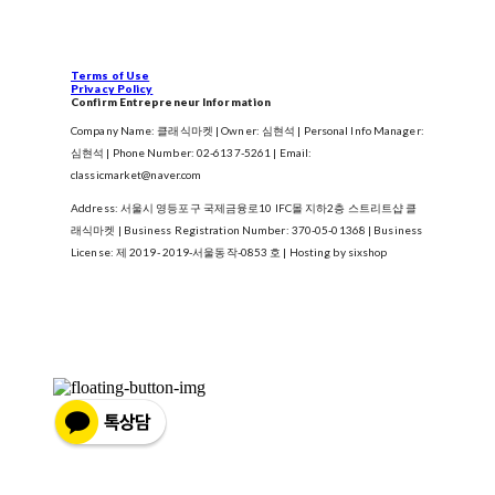
Terms of Use
Privacy Policy
Confirm Entrepreneur Information
Company Name: 클래식마켓 | Owner: 심현석 | Personal Info Manager:
심현석 | Phone Number: 02-6137-5261 | Email:
classicmarket@naver.com
Address: 서울시 영등포구 국제금융로10 IFC몰 지하2층 스트리트샵 클
래식마켓 | Business Registration Number:
370-05-01368
| Business
License:
제 2019- 2019-서울동작-0853 호
| Hosting by sixshop