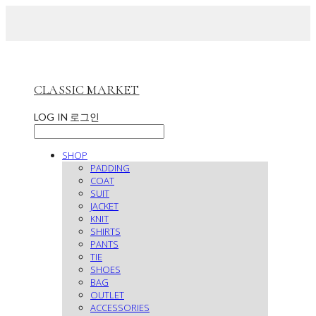
CLASSIC MARKET
LOG IN
로그인
SHOP
PADDING
COAT
SUIT
JACKET
KNIT
SHIRTS
PANTS
TIE
SHOES
BAG
OUTLET
ACCESSORIES