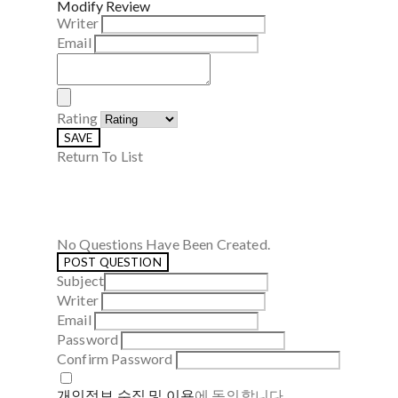
Modify Review
Writer
Email
Rating
SAVE
Return To List
No Questions Have Been Created.
POST QUESTION
Subject
Writer
Email
Password
Confirm Password
개인정보 수집 및 이용
에 동의합니다.