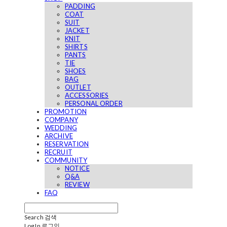
PADDING
COAT
SUIT
JACKET
KNIT
SHIRTS
PANTS
TIE
SHOES
BAG
OUTLET
ACCESSORIES
PERSONAL ORDER
PROMOTION
COMPANY
WEDDING
ARCHIVE
RESERVATION
RECRUIT
COMMUNITY
NOTICE
Q&A
REVIEW
FAQ
Search
검색
Log In
로그인