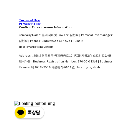
Terms of Use
Privacy Policy
Confirm Entrepreneur Information
Company Name: 클래식마켓 | Owner: 심현석 | Personal Info Manager:
심현석 | Phone Number: 02-6137-5261 | Email:
classicmarket@naver.com
Address: 서울시 영등포구 국제금융로10 IFC몰 지하2층 스트리트샵 클
래식마켓 | Business Registration Number:
370-05-01368
| Business
License:
제 2019- 2019-서울동작-0853 호
| Hosting by sixshop