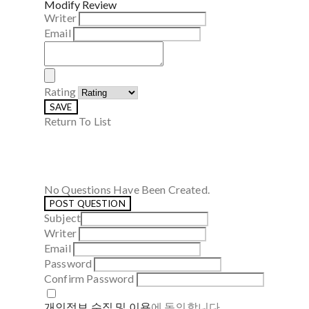
Modify Review
Writer
Email
Rating
SAVE
Return To List
No Questions Have Been Created.
POST QUESTION
Subject
Writer
Email
Password
Confirm Password
개인정보 수집 및 이용
에 동의합니다.