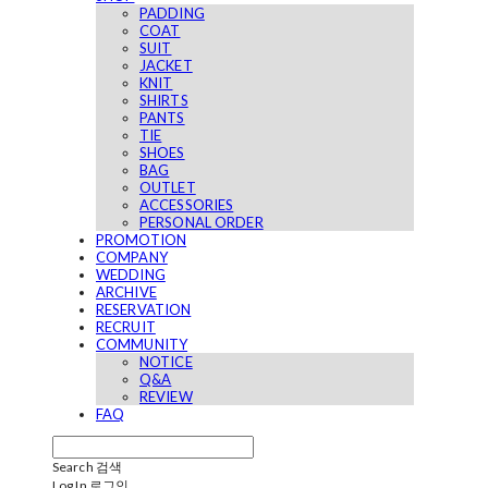
PADDING
COAT
SUIT
JACKET
KNIT
SHIRTS
PANTS
TIE
SHOES
BAG
OUTLET
ACCESSORIES
PERSONAL ORDER
PROMOTION
COMPANY
WEDDING
ARCHIVE
RESERVATION
RECRUIT
COMMUNITY
NOTICE
Q&A
REVIEW
FAQ
Search
검색
Log In
로그인