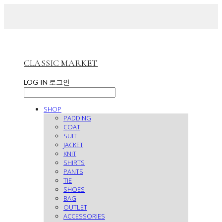
CLASSIC MARKET
LOG IN
로그인
SHOP
PADDING
COAT
SUIT
JACKET
KNIT
SHIRTS
PANTS
TIE
SHOES
BAG
OUTLET
ACCESSORIES