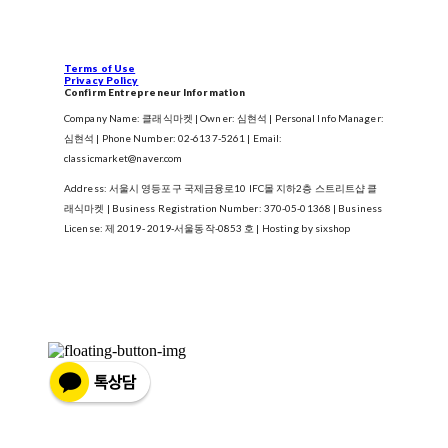
Terms of Use
Privacy Policy
Confirm Entrepreneur Information
Company Name: 클래식마켓 | Owner: 심현석 | Personal Info Manager:
심현석 | Phone Number: 02-6137-5261 | Email:
classicmarket@naver.com
Address: 서울시 영등포구 국제금융로10 IFC몰 지하2층 스트리트샵 클
래식마켓 | Business Registration Number:
370-05-01368
| Business
License:
제 2019- 2019-서울동작-0853 호
| Hosting by sixshop